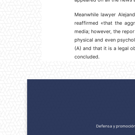
Meanwhile lawyer Alejandr
reaffirmed «that the agg
media; however, the report
physical and even psycholo
(A) and that it is a legal
concluded.
Defensa y promoción 