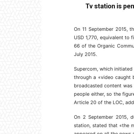
Tv station is pe
On 11 September 2015, t
USD 1,770, equivalent to f
66 of the Organic Commun
July 2015.
Supercom, which initiated 
through a «video caught 
broadcasted content was no
people either, so the figur
Article 20 of the LOC, add
On 2 September 2015, dur
station, stated that «the
appeared on all the news 