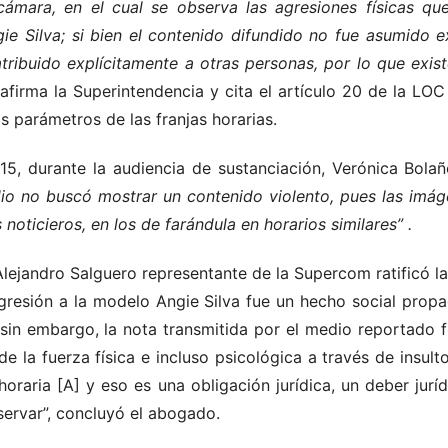
ámara, en el cual se observa las agresiones físicas que
ie Silva; si bien el contenido difundido no fue asumido
ribuido explícitamente a otras personas, por lo que existe
 afirma la Superintendencia y cita el artículo 20 de la LO
los parámetros de las franjas horarias.
5, durante la audiencia de sustanciación, Verónica Bolañ
io no buscó mostrar un contenido violento, pues las imág
 noticieros, en los de farándula en horarios similares”
.
lejandro Salguero representante de la Supercom ratificó l
 agresión a la modelo Angie Silva fue un hecho social pro
in embargo, la nota transmitida por el medio reportado f
de la fuerza física e incluso psicológica a través de insul
 horaria [A] y eso es una obligación jurídica, un deber jur
ervar”, concluyó el abogado.