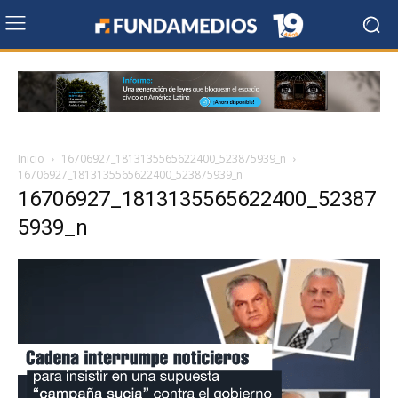
Inicio
16706927_1813135565622400_523875939_n
16706927_1813135565622400_523875939_n
16706927_1813135565622400_52387
5939_n