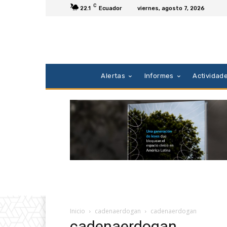
C
22.1
Ecuador
viernes, agosto 7, 2026
Alertas
Informes
Actividad
Inicio
cadenaerdogan
cadenaerdogan
cadenaerdogan