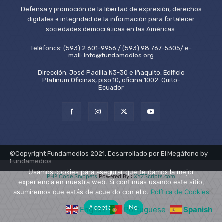
Defensa y promoción de la libertad de expresión, derechos
digitales e integridad de la información para fortalecer
sociedades democráticas en las Américas.
Teléfonos: (593) 2 601-9956 / (593) 98 767-5305/ e-
mail: info@fundamedios.org
Dirección: José Padilla N3-30 e Iñaquito, Edificio
Platinum Oficinas, piso 10, oficina 1002. Quito-
Ecuador
©Copyright Fundamedios 2021. Desarrollado por El Megáfono by
Fundamedios.
Usamos cookies para asegurar que te damos la mejor
PHP Code Snippets
Powered By :
XYZScripts.com
experiencia en nuestra web. Si continúas usando este sitio,
asumiremos que estás de acuerdo con ello.
Política de Cookies
Aceptar
No
English
Portuguese
Spanish