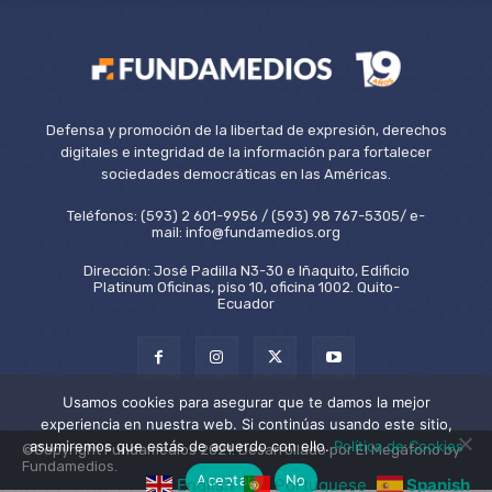
Defensa y promoción de la libertad de expresión, derechos
digitales e integridad de la información para fortalecer
sociedades democráticas en las Américas.
Teléfonos: (593) 2 601-9956 / (593) 98 767-5305/ e-
mail: info@fundamedios.org
Dirección: José Padilla N3-30 e Iñaquito, Edificio
Platinum Oficinas, piso 10, oficina 1002. Quito-
Ecuador
Usamos cookies para asegurar que te damos la mejor
experiencia en nuestra web. Si continúas usando este sitio,
asumiremos que estás de acuerdo con ello.
Política de Cookies
©Copyright Fundamedios 2021. Desarrollado por El Megáfono by
Fundamedios.
Aceptar
No
English
Portuguese
Spanish