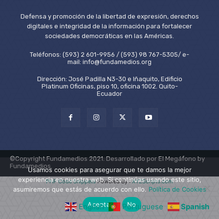
Defensa y promoción de la libertad de expresión, derechos
digitales e integridad de la información para fortalecer
sociedades democráticas en las Américas.
Teléfonos: (593) 2 601-9956 / (593) 98 767-5305/ e-
mail: info@fundamedios.org
Dirección: José Padilla N3-30 e Iñaquito, Edificio
Platinum Oficinas, piso 10, oficina 1002. Quito-
Ecuador
©Copyright Fundamedios 2021. Desarrollado por El Megáfono by
Fundamedios.
Usamos cookies para asegurar que te damos la mejor
experiencia en nuestra web. Si continúas usando este sitio,
PHP Code Snippets
Powered By :
XYZScripts.com
asumiremos que estás de acuerdo con ello.
Política de Cookies
Aceptar
No
English
Portuguese
Spanish