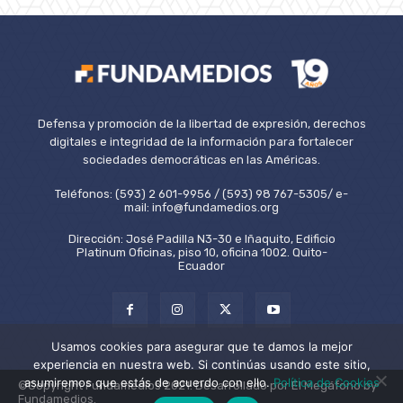
Defensa y promoción de la libertad de expresión, derechos
digitales e integridad de la información para fortalecer
sociedades democráticas en las Américas.
Teléfonos: (593) 2 601-9956 / (593) 98 767-5305/ e-
mail: info@fundamedios.org
Dirección: José Padilla N3-30 e Iñaquito, Edificio
Platinum Oficinas, piso 10, oficina 1002. Quito-
Ecuador
Usamos cookies para asegurar que te damos la mejor
experiencia en nuestra web. Si continúas usando este sitio,
asumiremos que estás de acuerdo con ello.
Política de Cookies
©Copyright Fundamedios 2021. Desarrollado por El Megáfono by
Fundamedios.