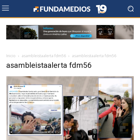
Inicio
asambleistaalerta fdm56
asambleistaalerta fdm56
asambleistaalerta fdm56