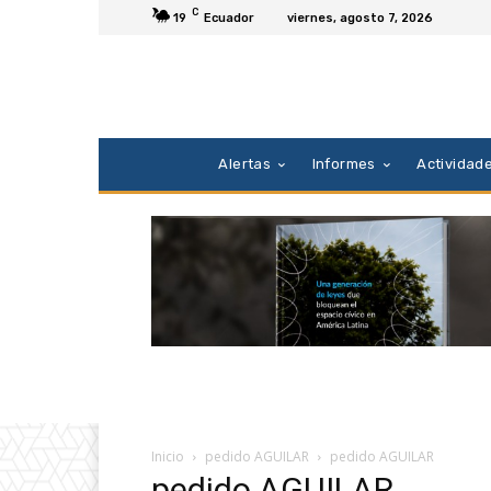
C
19
Ecuador
viernes, agosto 7, 2026
Alertas
Informes
Actividad
Inicio
pedido AGUILAR
pedido AGUILAR
pedido AGUILAR