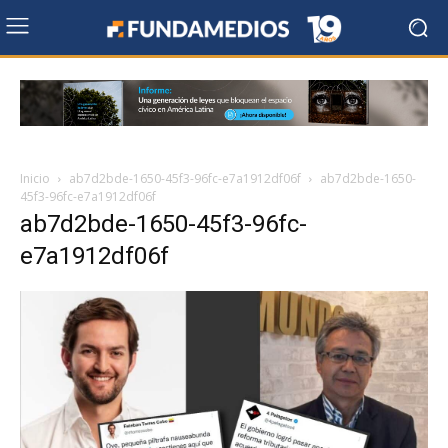
Inicio
ab7d2bde-1650-45f3-96fc-e7a1912df06f
ab7d2bde-1650-
45f3-96fc-e7a1912df06f
ab7d2bde-1650-45f3-96fc-
e7a1912df06f