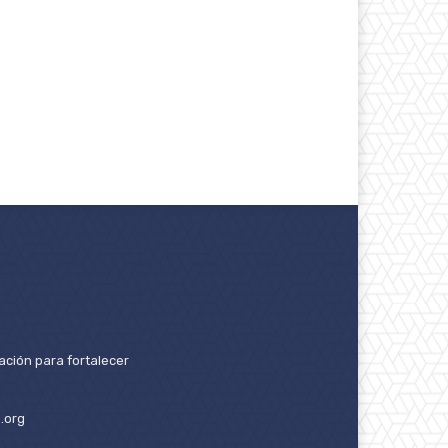
ación para fortalecer
.org