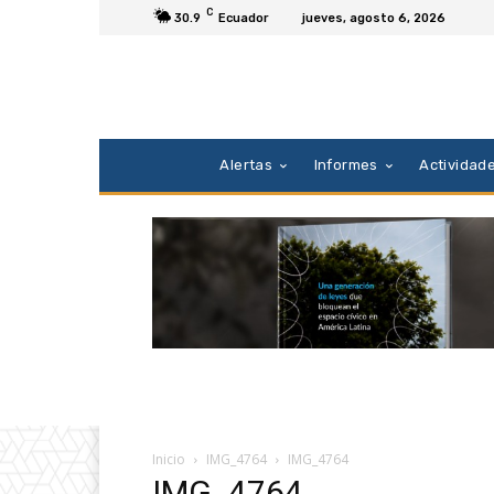
C
30.9
Ecuador
jueves, agosto 6, 2026
Alertas
Informes
Actividad
Inicio
IMG_4764
IMG_4764
IMG_4764