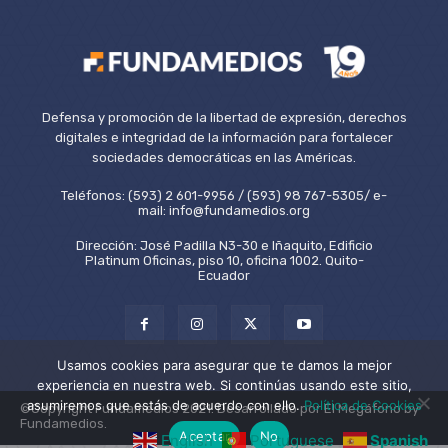
Defensa y promoción de la libertad de expresión, derechos
digitales e integridad de la información para fortalecer
sociedades democráticas en las Américas.
Teléfonos: (593) 2 601-9956 / (593) 98 767-5305/ e-
mail: info@fundamedios.org
Dirección: José Padilla N3-30 e Iñaquito, Edificio
Platinum Oficinas, piso 10, oficina 1002. Quito-
Ecuador
Usamos cookies para asegurar que te damos la mejor
experiencia en nuestra web. Si continúas usando este sitio,
asumiremos que estás de acuerdo con ello.
Política de Cookies
©Copyright Fundamedios 2021. Desarrollado por El Megáfono by
Fundamedios.
Aceptar
No
English
Portuguese
Spanish