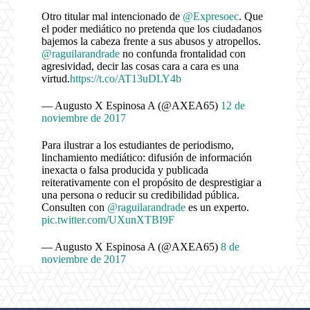
Otro titular mal intencionado de
@Expresoec
. Que
el poder mediático no pretenda que los ciudadanos
bajemos la cabeza frente a sus abusos y atropellos.
@raguilarandrade
no confunda frontalidad con
agresividad, decir las cosas cara a cara es una
virtud.
https://t.co/AT13uDLY4b
— Augusto X Espinosa A (@AXEA65)
12 de
noviembre de 2017
Para ilustrar a los estudiantes de periodismo,
linchamiento mediático: difusión de información
inexacta o falsa producida y publicada
reiterativamente con el propósito de desprestigiar a
una persona o reducir su credibilidad pública.
Consulten con
@raguilarandrade
es un experto.
pic.twitter.com/UXunXTBI9F
— Augusto X Espinosa A (@AXEA65)
8 de
noviembre de 2017