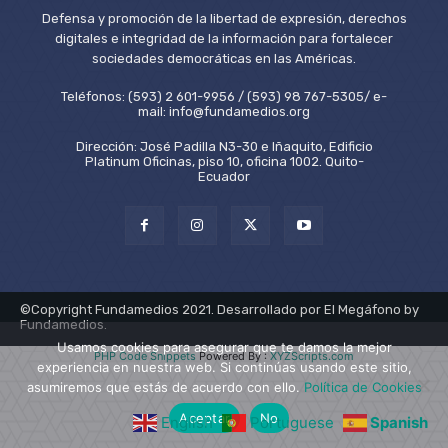
Defensa y promoción de la libertad de expresión, derechos
digitales e integridad de la información para fortalecer
sociedades democráticas en las Américas.
Teléfonos: (593) 2 601-9956 / (593) 98 767-5305/ e-
mail: info@fundamedios.org
Dirección: José Padilla N3-30 e Iñaquito, Edificio
Platinum Oficinas, piso 10, oficina 1002. Quito-
Ecuador
©Copyright Fundamedios 2021. Desarrollado por El Megáfono by
Fundamedios.
Usamos cookies para asegurar que te damos la mejor
PHP Code Snippets
Powered By :
XYZScripts.com
experiencia en nuestra web. Si continúas usando este sitio,
asumiremos que estás de acuerdo con ello.
Política de Cookies
Aceptar
No
English
Portuguese
Spanish