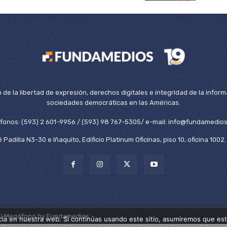
de la libertad de expresión, derechos digitales e integridad de la inform
sociedades democráticas en las Américas.
éfonos: (593) 2 601-9956 / (593) 98 767-5305/ e-mail: info@fundamedios
 Padilla N3-30 e Iñaquito, Edificio Platinum Oficinas, piso 10, oficina 100
El Megáfono by Fundamedios.
ia en nuestra web. Si continúas usando este sitio, asumiremos que est