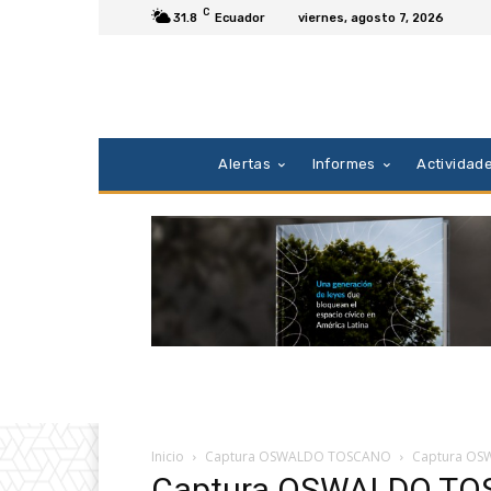
C
31.8
Ecuador
viernes, agosto 7, 2026
Alertas
Informes
Actividad
Inicio
Captura OSWALDO TOSCANO
Captura O
Captura OSWALDO T