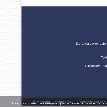
Defensa y promoción 
Tel
Dirección: José
©Copyright Fundamedios 2021. Desarrollado por 
Usamos cookies para asegurar que te damos la mejor experienc