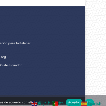
ación para fortalecer
.org
2. Quito-Ecuador
ás de acuerdo con ello.
Política de Cookies
Aceptar
No
English
Portuguese
Spanish