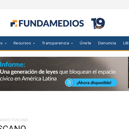
es
Recursos
Transparencia
Únete
Denuncia
LI
SWALDO TOSCANO
OSCANO