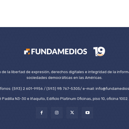
de la libertad de expresión, derechos digitales e integridad de la inform
sociedades democráticas en las Américas.
éfonos: (593) 2 601-9956 / (593) 98 767-5305/ e-mail: info@fundamedios
 Padilla N3-30 e Iñaquito, Edificio Platinum Oficinas, piso 10, oficina 100