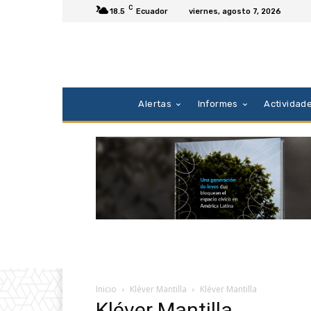
C
18.5
Ecuador
viernes, agosto 7, 2026
Alertas
Informes
Actividad
Inicio
Kléver Mantilla
Kléver Mantilla
Kléver Mantilla