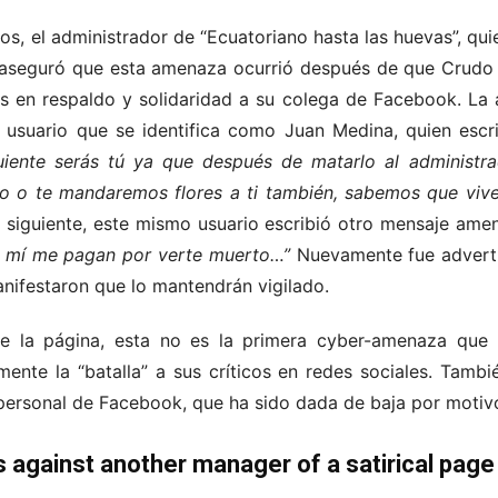
s, el administrador de “Ecuatoriano hasta las huevas”, qui
 aseguró que esta amenaza ocurrió después de que Crudo 
s en respaldo y solidaridad a su colega de Facebook. La
 usuario que se identifica como Juan Medina, quien escri
guiente serás tú ya que después de matarlo al administ
o o te mandaremos flores a ti también, sabemos que vive
a siguiente, este mismo usuario escribió otro mensaje ame
a mí me pagan por verte muerto…”
Nuevamente fue adverti
anifestaron que lo mantendrán vigilado.
de la página, esta no es la primera cyber-amenaza que 
lmente la “batalla” a sus críticos en redes sociales. Tam
personal de Facebook, que ha sido dada de baja por moti
s against another manager of a satirical pag