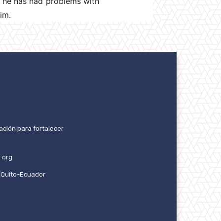
at he has had problems with
im.
ación para fortalecer
.org
2. Quito-Ecuador