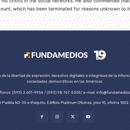
 his critics in the social networks. He also commented th
ount, which has been terminated for reasons unknown to h
de la libertad de expresión, derechos digitales e integridad de la inform
sociedades democráticas en las Américas.
éfonos: (593) 2 601-9956 / (593) 98 767-5305/ e-mail: info@fundamedios
 Padilla N3-30 e Iñaquito, Edificio Platinum Oficinas, piso 10, oficina 100