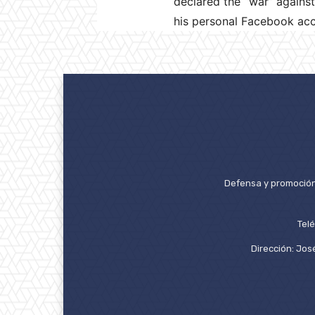
declared the “war” against
his personal Facebook acc
Defensa y promoción 
Tel
Dirección: José