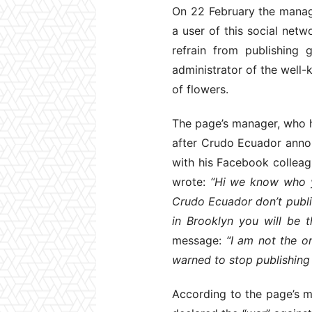
On 22 February the manage
a user of this social net
refrain from publishing 
administrator of the well-
of flowers.
The page’s manager, who h
after Crudo Ecuador annou
with his Facebook colleag
wrote:
“Hi we know who yo
Crudo Ecuador don’t publi
in Brooklyn you will be 
message:
“I am not the o
warned to stop publishing
According to the page’s ma