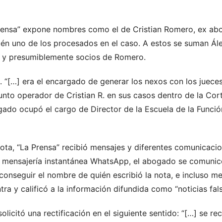
 Prensa” expone nombres como el de Cristian Romero, ex a
ién uno de los procesados en el caso. A estos se suman Ále
 y presumiblemente socios de Romero.
 “[…] era el encargado de generar los nexos con los jueces
to operador de Cristian R. en sus casos dentro de la Corte
ado ocupó el cargo de Director de la Escuela de la Funció
nota, “La Prensa” recibió mensajes y diferentes comunicaci
de mensajería instantánea WhatsApp, el abogado se comunic
onseguir el nombre de quién escribió la nota, e incluso m
ra y calificó a la información difundida como “noticias fals
licitó una rectificación en el siguiente sentido: “[…] se rec