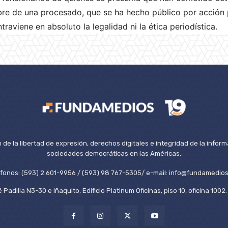
mbre de una procesado, que se ha hecho público por acción p
raviene en absoluto la legalidad ni la ética periodística.
de la libertad de expresión, derechos digitales e integridad de la inform
sociedades democráticas en las Américas.
éfonos: (593) 2 601-9956 / (593) 98 767-5305/ e-mail: info@fundamedios
 Padilla N3-30 e Iñaquito, Edificio Platinum Oficinas, piso 10, oficina 100