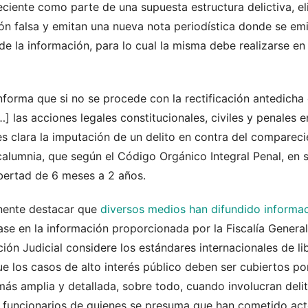
ciente como parte de una supuesta estructura delictiva, el
ón falsa y emitan una nueva nota periodística donde se emi
n de la información, para lo cual la misma debe realizarse e
forma que si no se procede con la rectificación antedicha 
…] las acciones legales constitucionales, civiles y penales 
s clara la imputación de un delito en contra del comparec
alumnia, que según el Código Orgánico Integral Penal, en s
ibertad de 6 meses a 2 años.
nente destacar que
diversos medios han difundido informa
ase en la información proporcionada por la Fiscalía General 
ión Judicial considere los estándares internacionales de l
que los casos de alto interés público deben ser cubiertos 
más amplia y detallada, sobre todo, cuando involucran delit
a funcionarios de quienes se presuma que han cometido acto