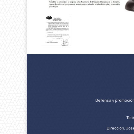
Defensa y promoción 
Tel
Dirección: José