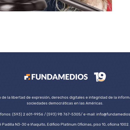
de la libertad de expresión, derechos digitales e integridad de la inform
sociedades democráticas en las Américas.
éfonos: (593) 2 601-9956 / (593) 98 767-5305/ e-mail: info@fundamedios
 Padilla N3-30 e Iñaquito, Edificio Platinum Oficinas, piso 10, oficina 100