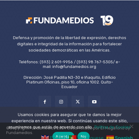
Defensa y promoción de la libertad de expresión, derechos
digitales e integridad de la información para fortalecer
sociedades democráticas en las Américas.
Teléfonos: (593) 2 601-9956 / (593) 98 767-5305/ e-
mail: info@fundamedios.org
Dirección: José Padilla N3-30 e Iñaquito, Edificio
Platinum Oficinas, piso 10, oficina 1002. Quito-
Ecuador
Usamos cookies para asegurar que te damos la mejor
experiencia en nuestra web. Si continúas usando este sitio,
asumiremos que estás de acuerdo con ello.
Política de Cookies
©Copyright Fundamedios 2021. Desarrollado por El Megáfono by
Fundamedios.
Aceptar
No
English
Portuguese
Spanish