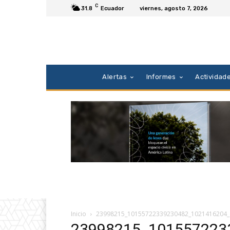
C
31.8
Ecuador
viernes, agosto 7, 2026
Alertas
Informes
Actividad
Inicio
23998215_10155722339230482_1021416204
23998215_101557223