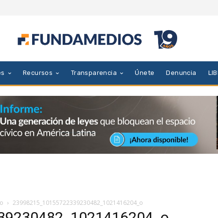
es
Recursos
Transparencia
Únete
Denuncia
LI
_o
23998215_10155722339230482_1021416204_o
39230482_1021416204_o