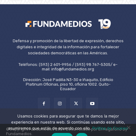
Defensa y promoción de la libertad de expresión, derechos
digitales e integridad de la información para fortalecer
sociedades democráticas en las Américas.
Teléfonos: (593) 2 601-9956 / (593) 98 767-5305/ e-
mail: info@fundamedios.org
Dirección: José Padilla N3-30 e Iñaquito, Edificio
Platinum Oficinas, piso 10, oficina 1002. Quito-
Ecuador
Usamos cookies para asegurar que te damos la mejor
experiencia en nuestra web. Si continúas usando este sitio,
asumiremos que estás de acuerdo con ello.
Política de Cookies
©Copyright Fundamedios 2021. Desarrollado por El Megáfono by
Fundamedios.