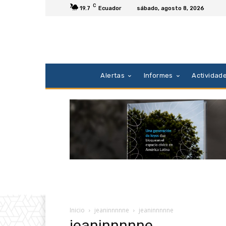
C
19.7
Ecuador
sábado, agosto 8, 2026
Alertas
Informes
Actividad
Inicio
jeaninnnnne
jeaninnnnne
jeaninnnnne