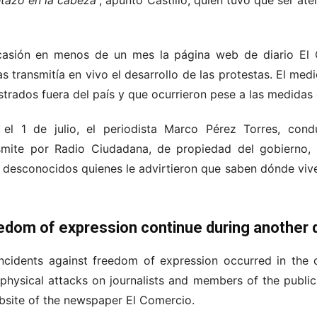
tazo en la cabeza
”, apuntó Castillo, quien tuvo que ser a
ocasión en menos de un mes la página web de diario El 
s transmitía en vivo el desarrollo de las protestas. El medi
strados fuera del país y que ocurrieron pese a las medida
el 1 de julio, el periodista Marco Pérez Torres, cond
ansmite por Radio Ciudadana, de propiedad del gobierno,
 desconocidos quienes le advirtieron que saben dónde vive 
edom of expression continue during another 
incidents against freedom of expression occurred in the 
 physical attacks on journalists and members of the publi
bsite of the newspaper El Comercio.