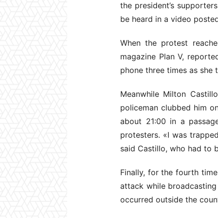
the president’s supporters
be heard in a video posted
When the protest reached
magazine Plan V, reported
phone three times as she t
Meanwhile Milton Castill
policeman clubbed him on 
about 21:00 in a passag
protesters. «I was trappe
said Castillo, who had to 
Finally, for the fourth ti
attack while broadcasting 
occurred outside the coun