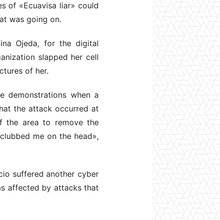
es of «Ecuavisa liar» could
hat was going on.
na Ojeda, for the digital
anization slapped her cell
ctures of her.
the demonstrations when a
hat the attack occurred at
f the area to remove the
r clubbed me on the head»,
rcio suffered another cyber
as affected by attacks that