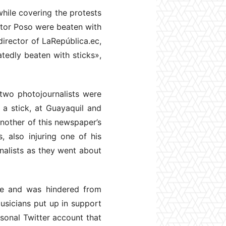
while covering the protests
íctor Poso were beaten with
irector of LaRepública.ec,
tedly beaten with sticks»,
 two photojournalists were
 a stick, at Guayaquil and
another of this newspaper’s
 also injuring one of his
nalists as they went about
use and was hindered from
usicians put up in support
rsonal Twitter account that