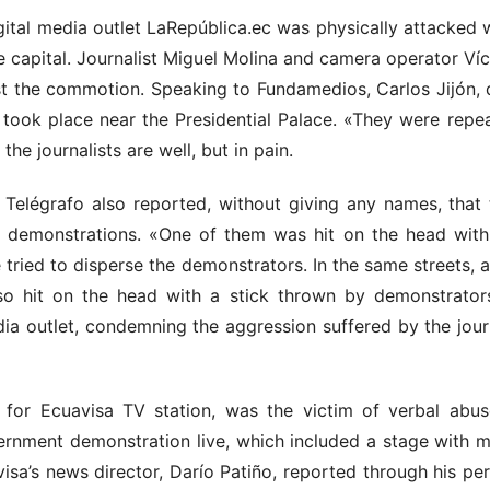
ital media outlet LaRepública.ec was physically attacked 
the capital. Journalist Miguel Molina and camera operator V
st the commotion. Speaking to Fundamedios, Carlos Jijón, d
 took place near the Presidential Palace. «They were repea
the journalists are well, but in pain.
 Telégrafo also reported, without giving any names, that
e demonstrations. «One of them was hit on the head with
ce tried to disperse the demonstrators. In the same streets, 
so hit on the head with a stick thrown by demonstrators,
dia outlet, condemning the aggression suffered by the jour
ist for Ecuavisa TV station, was the victim of verbal ab
rnment demonstration live, which included a stage with m
isa’s news director, Darío Patiño, reported through his pe