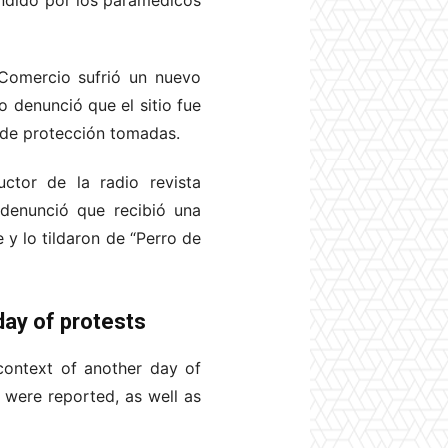
tendido por los paramédicos
Comercio sufrió un nuevo
o denunció que el sitio fue
s de protección tomadas.
uctor de la radio revista
 denunció que recibió una
y lo tildaron de “Perro de
day of protests
context of another day of
c were reported, as well as