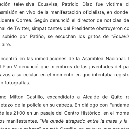
ación televisiva Ecuavisa, Patricio Díaz fue víctima 
smisión en vivo de la manifestación oficialista, en dond
dente Correa. Según denunció el director de noticias de
al de Twitter, simpatizantes del Presidente obstruyeron c
 subido por Patiño, se escuchan los gritos de “
Ecuavi
 aire.
oncentró en las inmediaciones de la Asamblea Nacional.
tal Plan V denunció que miembros de las juventudes del pa
tazos a su celular, en el momento en que intentaba regist
n fotografías.
ano Milton Castillo, excandidato a Alcalde de Quito re
letazo de la policía en su cabeza. En diálogo con Fundame
de las 21:00 en un pasaje del Centro Histórico, en el mome
los manifestantes. “
Me quedé atrapado entre la masa y la 