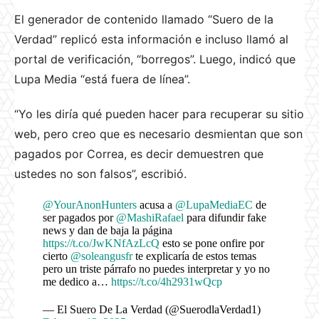
El generador de contenido llamado “Suero de la
Verdad” replicó esta información e incluso llamó al
portal de verificación, “borregos”. Luego, indicó que
Lupa Media “está fuera de línea”.
“Yo les diría qué pueden hacer para recuperar su sitio
web, pero creo que es necesario desmientan que son
pagados por Correa, es decir demuestren que
ustedes no son falsos”, escribió.
@YourAnonHunters
acusa a
@LupaMediaEC
de
ser pagados por
@MashiRafael
para difundir fake
news y dan de baja la página
https://t.co/JwKNfAzLcQ
esto se pone onfire por
cierto
@soleangusfr
te explicaría de estos temas
pero un triste párrafo no puedes interpretar y yo no
me dedico a…
https://t.co/4h2931wQcp
— El Suero De La Verdad (@SuerodlaVerdad1)