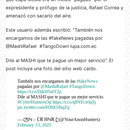
expresidente y prófugo de la justicia, Rafael Correa y
amenazó con sacarlo del aire.
Este usuario además escribió: “También nos
encargamos de las #fakeNews pagadas por
@MashiRafael #TangoDown lupa.com.ec
Dile al MASHI que te pague un mejor servicio”. El
post incluye una foto del sitio web caído.
También nos encargamos de las
#fakeNews
pagadas por
@MashiRafael
#TangoDown
https://t.co/DjkHSalT2p
Dile al MASHI que te pague un mejor servicio.
#CyberHuntersOp
https://t.co/q8NFcz0qSj
pic.twitter.com/HJl0OJhqZq
— ζ͜͡ℕℕ – ℂℝ ℍℕℝ ͜͡ζ (@YourAnonHunters)
February 13, 2025