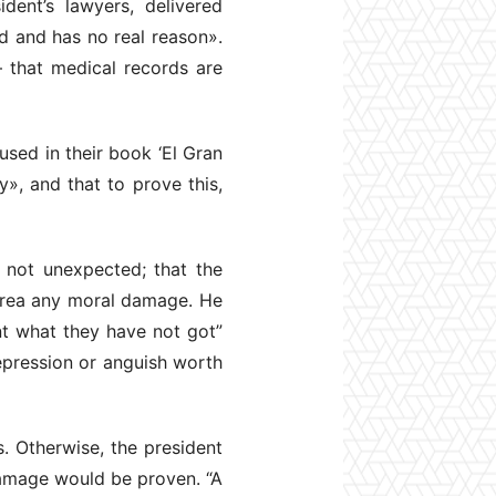
ent’s lawyers, delivered
ed and has no real reason».
– that medical records are
used in their book ‘El Gran
y», and that to prove this,
s not unexpected; that the
orrea any moral damage. He
nt what they have not got”
epression or anguish worth
s. Otherwise, the president
damage would be proven. “A