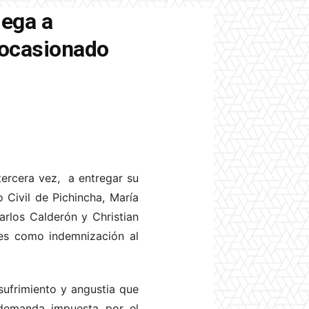
iega a
 ocasionado
tercera vez, a entregar su
o Civil de Pichincha, María
arlos Calderón y Christian
nes como indemnización al
sufrimiento y angustia que
 demanda impuesta por el