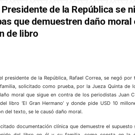
 Presidente de la República se n
bas que demuestren daño moral
n de libro
l presidente de la República, Rafael Correa, se negó por 
u familia, solicitado como prueba, por la Jueza Quinta de l
r daño moral que sigue en contra de los periodistas Juan C
n del libro ‘El Gran Hermano’ y donde pide USD 10 millo
n del texto, se le causó daño moral.
olicitado documentación clínica que demuestre el supuesto 
enido del libro en él y su familia, como consta en la