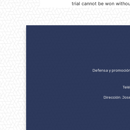
trial cannot be won withou
Defensa y promoción 
Tel
Dirección: José