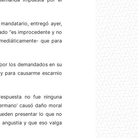
 mandatario, entregó ayer,
itado “es improcedente y no
–mediáticamente- que para
s por los demandados en su
e y para causarme escarnio
respuesta no fue ninguna
Hermano’ causó daño moral
pueden presentar lo que no
o angustia y que eso valga