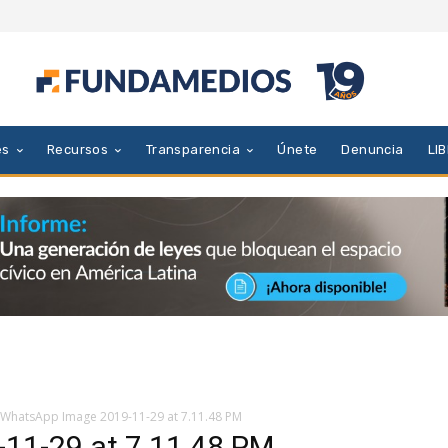
es
Recursos
Transparencia
Únete
Denuncia
LI
WhatsApp Image 2019-11-29 at 7.11.48 PM
11-29 at 7.11.48 PM