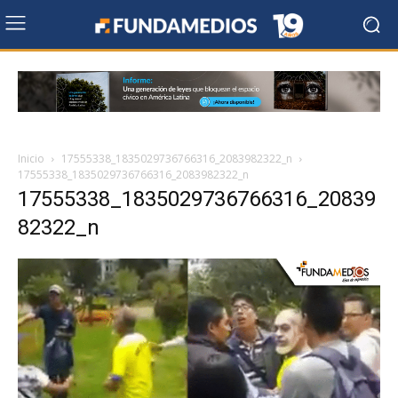
Inicio
17555338_1835029736766316_2083982322_n
17555338_1835029736766316_2083982322_n
17555338_1835029736766316_20839
82322_n