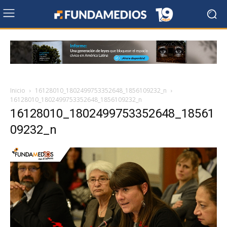
Inicio
16128010_1802499753352648_1856109232_n
16128010_1802499753352648_1856109232_n
16128010_1802499753352648_18561
09232_n