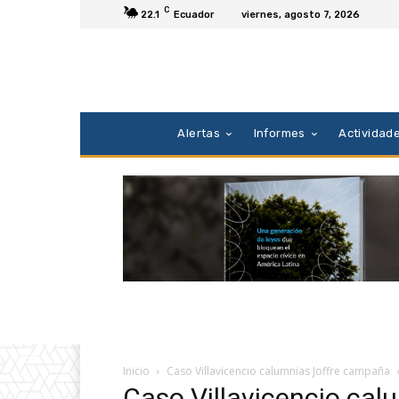
C
22.1
Ecuador
viernes, agosto 7, 2026
Alertas
Informes
Actividad
Inicio
Caso Villavicencio calumnias Joffre campaña
Caso Villavicencio ca