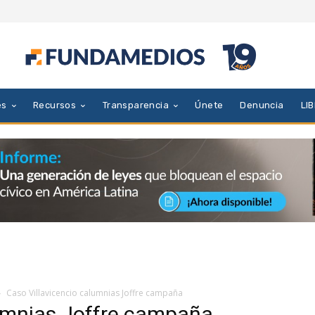
es
Recursos
Transparencia
Únete
Denuncia
LI
Caso Villavicencio calumnias Joffre campaña
lumnias Joffre campaña