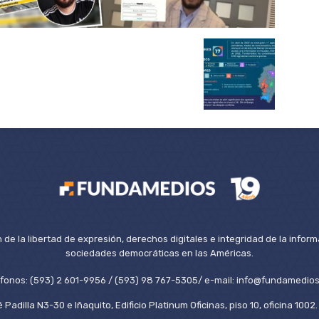
de la libertad de expresión, derechos digitales e integridad de la inform
sociedades democráticas en las Américas.
éfonos: (593) 2 601-9956 / (593) 98 767-5305/ e-mail: info@fundamedios
 Padilla N3-30 e Iñaquito, Edificio Platinum Oficinas, piso 10, oficina 100