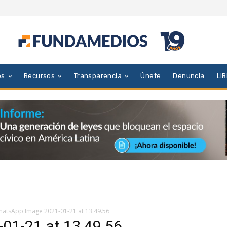
es
Recursos
Transparencia
Únete
Denuncia
LI
atsApp Image 2021-01-21 at 13.49.56
01-21 at 13.49.56