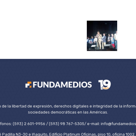
de la libertad de expresión, derechos digitales e integridad de la inform
sociedades democráticas en las Américas.
éfonos: (593) 2 601-9956 / (593) 98 767-5305/ e-mail: info@fundamedios
 Padilla N3-30 e Iñaquito, Edificio Platinum Oficinas, piso 10, oficina 100