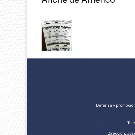
Defensa y promoción 
Tel
Dirección: José