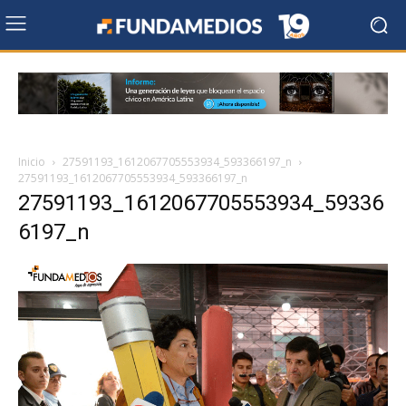
Inicio
27591193_1612067705553934_593366197_n
27591193_1612067705553934_593366197_n
27591193_1612067705553934_59336
6197_n