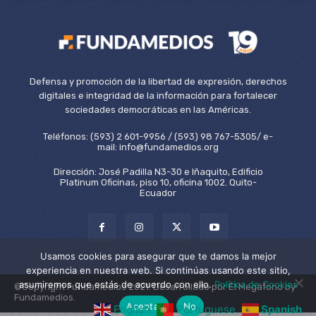
Defensa y promoción de la libertad de expresión, derechos
digitales e integridad de la información para fortalecer
sociedades democráticas en las Américas.
Teléfonos: (593) 2 601-9956 / (593) 98 767-5305/ e-
mail: info@fundamedios.org
Dirección: José Padilla N3-30 e Iñaquito, Edificio
Platinum Oficinas, piso 10, oficina 1002. Quito-
Ecuador
Usamos cookies para asegurar que te damos la mejor
experiencia en nuestra web. Si continúas usando este sitio,
asumiremos que estás de acuerdo con ello.
Política de Cookies
©Copyright Fundamedios 2021. Desarrollado por El Megáfono by
Fundamedios.
Aceptar
No
English
Portuguese
Spanish