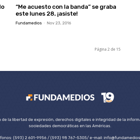
do
“Me acuesto con la banda” se graba
este lunes 28, ¡asiste!
Fundamedios
-
Nov 23, 2016
Página 2 de 15
de la libertad de expresión, derechos digitales e integridad de la inform
sociedades democráticas en las Américas.
éfonos: (593) 2 601-9956 / (593) 98 767-5305/ e-mail: info@fundamedios