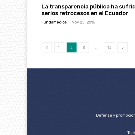
La transparencia pública ha sufri
serios retrocesos en el Ecuador
Fundamedios
-
Nov 25, 2016
...
1
2
3
15
Defensa y promoción 
Tel