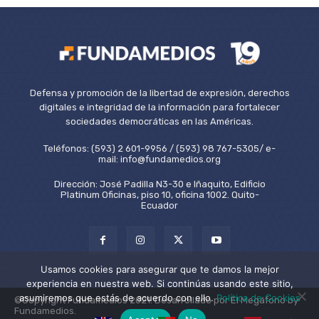
Defensa y promoción de la libertad de expresión, derechos
digitales e integridad de la información para fortalecer
sociedades democráticas en las Américas.
Teléfonos: (593) 2 601-9956 / (593) 98 767-5305/ e-
mail: info@fundamedios.org
Dirección: José Padilla N3-30 e Iñaquito, Edificio
Platinum Oficinas, piso 10, oficina 1002. Quito-
Ecuador
Usamos cookies para asegurar que te damos la mejor
experiencia en nuestra web. Si continúas usando este sitio,
asumiremos que estás de acuerdo con ello.
Política de Cookies
©Copyright Fundamedios 2021. Desarrollado por El Megáfono by
Fundamedios.