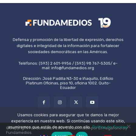
Defensa y promoción de la libertad de expresión, derechos
digitales e integridad de la información para fortalecer
sociedades democráticas en las Américas.
Teléfonos: (593) 2 601-9956 / (593) 98 767-5305/ e-
mail: info@fundamedios.org
Dirección: José Padilla N3-30 e Iñaquito, Edificio
Platinum Oficinas, piso 10, oficina 1002. Quito-
Ecuador
Usamos cookies para asegurar que te damos la mejor
experiencia en nuestra web. Si continúas usando este sitio,
asumiremos que estás de acuerdo con ello.
Política de Cookies
©Copyright Fundamedios 2021. Desarrollado por El Megáfono by
Fundamedios.