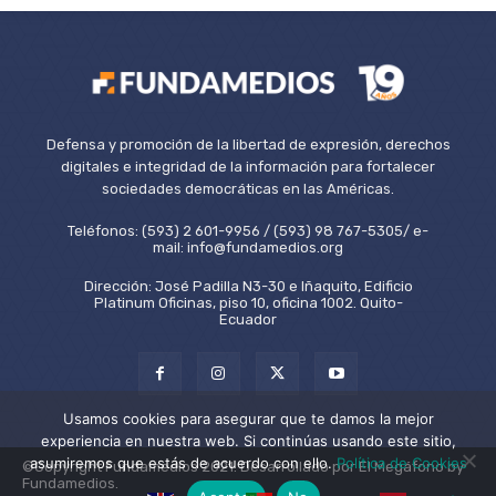
Defensa y promoción de la libertad de expresión, derechos
digitales e integridad de la información para fortalecer
sociedades democráticas en las Américas.
Teléfonos: (593) 2 601-9956 / (593) 98 767-5305/ e-
mail: info@fundamedios.org
Dirección: José Padilla N3-30 e Iñaquito, Edificio
Platinum Oficinas, piso 10, oficina 1002. Quito-
Ecuador
Usamos cookies para asegurar que te damos la mejor
experiencia en nuestra web. Si continúas usando este sitio,
asumiremos que estás de acuerdo con ello.
Política de Cookies
©Copyright Fundamedios 2021. Desarrollado por El Megáfono by
Fundamedios.