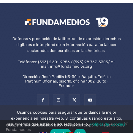
Defensa y promoción de la libertad de expresión, derechos
digitales e integridad de la información para fortalecer
sociedades democráticas en las Américas.
Teléfonos: (593) 2 601-9956 / (593) 98 767-5305/ e-
mail: info@fundamedios.org
Dirección: José Padilla N3-30 e Iñaquito, Edificio
Platinum Oficinas, piso 10, oficina 1002. Quito-
Ecuador
Usamos cookies para asegurar que te damos la mejor
experiencia en nuestra web. Si continúas usando este sitio,
asumiremos que estás de acuerdo con ello.
Política de Cookies
©Copyright Fundamedios 2021. Desarrollado por El Megáfono by
Fundamedios.