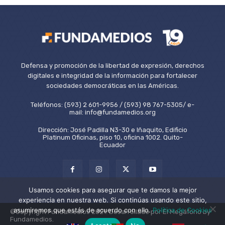
Defensa y promoción de la libertad de expresión, derechos
digitales e integridad de la información para fortalecer
sociedades democráticas en las Américas.
Teléfonos: (593) 2 601-9956 / (593) 98 767-5305/ e-
mail: info@fundamedios.org
Dirección: José Padilla N3-30 e Iñaquito, Edificio
Platinum Oficinas, piso 10, oficina 1002. Quito-
Ecuador
Usamos cookies para asegurar que te damos la mejor
experiencia en nuestra web. Si continúas usando este sitio,
asumiremos que estás de acuerdo con ello.
Política de Cookies
©Copyright Fundamedios 2021. Desarrollado por El Megáfono by
Fundamedios.