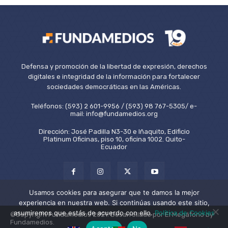
Defensa y promoción de la libertad de expresión, derechos
digitales e integridad de la información para fortalecer
sociedades democráticas en las Américas.
Teléfonos: (593) 2 601-9956 / (593) 98 767-5305/ e-
mail: info@fundamedios.org
Dirección: José Padilla N3-30 e Iñaquito, Edificio
Platinum Oficinas, piso 10, oficina 1002. Quito-
Ecuador
Usamos cookies para asegurar que te damos la mejor
experiencia en nuestra web. Si continúas usando este sitio,
asumiremos que estás de acuerdo con ello.
Política de Cookies
©Copyright Fundamedios 2021. Desarrollado por El Megáfono by
Fundamedios.