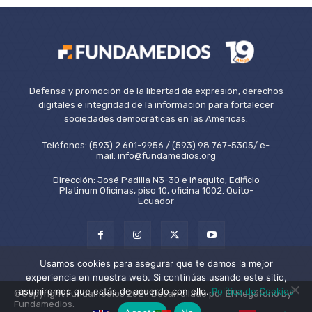
Defensa y promoción de la libertad de expresión, derechos
digitales e integridad de la información para fortalecer
sociedades democráticas en las Américas.
Teléfonos: (593) 2 601-9956 / (593) 98 767-5305/ e-
mail: info@fundamedios.org
Dirección: José Padilla N3-30 e Iñaquito, Edificio
Platinum Oficinas, piso 10, oficina 1002. Quito-
Ecuador
Usamos cookies para asegurar que te damos la mejor
experiencia en nuestra web. Si continúas usando este sitio,
asumiremos que estás de acuerdo con ello.
Política de Cookies
©Copyright Fundamedios 2021. Desarrollado por El Megáfono by
Fundamedios.