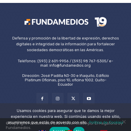
Defensa y promoción de la libertad de expresión, derechos
digitales e integridad de la información para fortalecer
sociedades democráticas en las Américas.
Teléfonos: (593) 2 601-9956 / (593) 98 767-5305/ e-
mail: info@fundamedios.org
Dirección: José Padilla N3-30 e Iñaquito, Edificio
Platinum Oficinas, piso 10, oficina 1002. Quito-
Ecuador
Usamos cookies para asegurar que te damos la mejor
experiencia en nuestra web. Si continúas usando este sitio,
asumiremos que estás de acuerdo con ello.
Política de Cookies
©Copyright Fundamedios 2021. Desarrollado por El Megáfono by
Fundamedios.