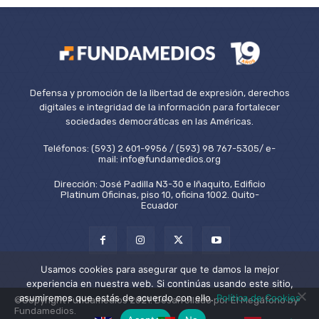
Defensa y promoción de la libertad de expresión, derechos
digitales e integridad de la información para fortalecer
sociedades democráticas en las Américas.
Teléfonos: (593) 2 601-9956 / (593) 98 767-5305/ e-
mail: info@fundamedios.org
Dirección: José Padilla N3-30 e Iñaquito, Edificio
Platinum Oficinas, piso 10, oficina 1002. Quito-
Ecuador
Usamos cookies para asegurar que te damos la mejor
experiencia en nuestra web. Si continúas usando este sitio,
asumiremos que estás de acuerdo con ello.
Política de Cookies
©Copyright Fundamedios 2021. Desarrollado por El Megáfono by
Fundamedios.