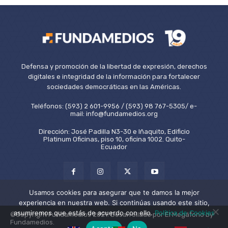
Defensa y promoción de la libertad de expresión, derechos
digitales e integridad de la información para fortalecer
sociedades democráticas en las Américas.
Teléfonos: (593) 2 601-9956 / (593) 98 767-5305/ e-
mail: info@fundamedios.org
Dirección: José Padilla N3-30 e Iñaquito, Edificio
Platinum Oficinas, piso 10, oficina 1002. Quito-
Ecuador
Usamos cookies para asegurar que te damos la mejor
experiencia en nuestra web. Si continúas usando este sitio,
asumiremos que estás de acuerdo con ello.
Política de Cookies
©Copyright Fundamedios 2021. Desarrollado por El Megáfono by
Fundamedios.