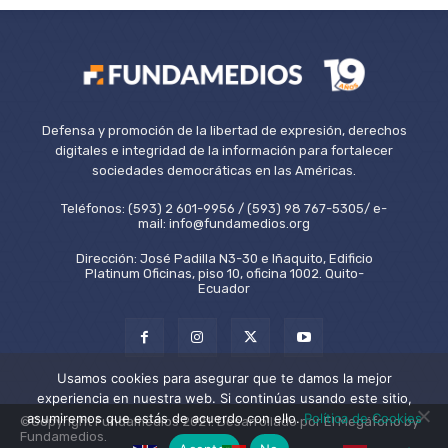
Defensa y promoción de la libertad de expresión, derechos
digitales e integridad de la información para fortalecer
sociedades democráticas en las Américas.
Teléfonos: (593) 2 601-9956 / (593) 98 767-5305/ e-
mail: info@fundamedios.org
Dirección: José Padilla N3-30 e Iñaquito, Edificio
Platinum Oficinas, piso 10, oficina 1002. Quito-
Ecuador
Usamos cookies para asegurar que te damos la mejor
experiencia en nuestra web. Si continúas usando este sitio,
asumiremos que estás de acuerdo con ello.
Política de Cookies
©Copyright Fundamedios 2021. Desarrollado por El Megáfono by
Fundamedios.