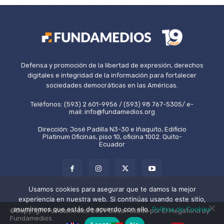
Defensa y promoción de la libertad de expresión, derechos
digitales e integridad de la información para fortalecer
sociedades democráticas en las Américas.
Teléfonos: (593) 2 601-9956 / (593) 98 767-5305/ e-
mail: info@fundamedios.org
Dirección: José Padilla N3-30 e Iñaquito, Edificio
Platinum Oficinas, piso 10, oficina 1002. Quito-
Ecuador
Usamos cookies para asegurar que te damos la mejor
experiencia en nuestra web. Si continúas usando este sitio,
asumiremos que estás de acuerdo con ello.
Política de Cookies
©Copyright Fundamedios 2021. Desarrollado por El Megáfono by
Fundamedios.