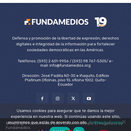
Defensa y promoción de la libertad de expresión, derechos
digitales e integridad de la información para fortalecer
sociedades democráticas en las Américas.
Teléfonos: (593) 2 601-9956 / (593) 98 767-5305/ e-
mail: info@fundamedios.org
Dirección: José Padilla N3-30 e Iñaquito, Edificio
Platinum Oficinas, piso 10, oficina 1002. Quito-
Ecuador
Usamos cookies para asegurar que te damos la mejor
experiencia en nuestra web. Si continúas usando este sitio,
asumiremos que estás de acuerdo con ello.
Política de Cookies
©Copyright Fundamedios 2021. Desarrollado por El Megáfono by
Fundamedios.