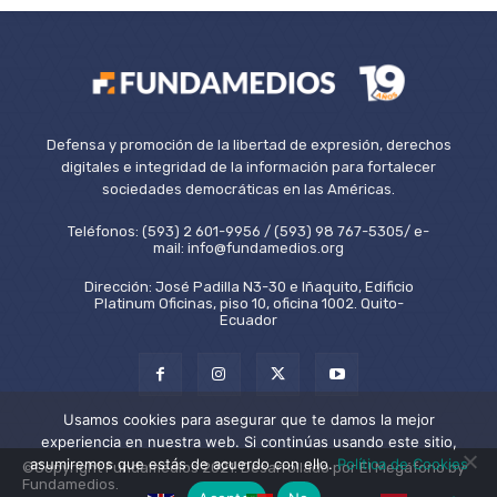
Defensa y promoción de la libertad de expresión, derechos
digitales e integridad de la información para fortalecer
sociedades democráticas en las Américas.
Teléfonos: (593) 2 601-9956 / (593) 98 767-5305/ e-
mail: info@fundamedios.org
Dirección: José Padilla N3-30 e Iñaquito, Edificio
Platinum Oficinas, piso 10, oficina 1002. Quito-
Ecuador
Usamos cookies para asegurar que te damos la mejor
experiencia en nuestra web. Si continúas usando este sitio,
asumiremos que estás de acuerdo con ello.
Política de Cookies
©Copyright Fundamedios 2021. Desarrollado por El Megáfono by
Fundamedios.