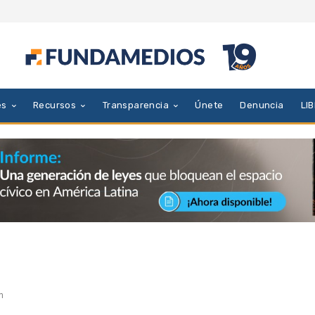
es
Recursos
Transparencia
Únete
Denuncia
LI
n